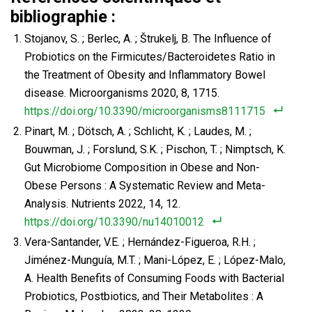
bibliographie :
Stojanov, S. ; Berlec, A. ; Štrukelj, B. The Influence of
Probiotics on the Firmicutes/Bacteroidetes Ratio in
the Treatment of Obesity and Inflammatory Bowel
disease. Microorganisms 2020, 8, 1715.
https://doi.org/10.3390/microorganisms8111715
Pinart, M. ; Dötsch, A. ; Schlicht, K. ; Laudes, M. ;
Bouwman, J. ; Forslund, S.K. ; Pischon, T. ; Nimptsch, K.
Gut Microbiome Composition in Obese and Non-
Obese Persons : A Systematic Review and Meta-
Analysis. Nutrients 2022, 14, 12.
https://doi.org/10.3390/nu14010012
Vera-Santander, V.E. ; Hernández-Figueroa, R.H. ;
Jiménez-Munguía, M.T. ; Mani-López, E. ; López-Malo,
A. Health Benefits of Consuming Foods with Bacterial
Probiotics, Postbiotics, and Their Metabolites : A