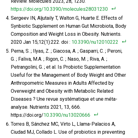
Review. Molecules 2023, 28, 1230.
https://doi.org/10.3390/molecules28031230
Sergeev IN, Aljutaily T, Walton G, Huarte E. Effects of
Synbiotic Supplement on Human Gut Microbiota, Body
Composition and Weight Loss in Obesity. Nutrients.
2020 Jan 15;12(1):222. doi :
10.3390/nu12010222
Perna, S. ; Ilyas, Z. ; Giacosa, A. ; Gasparri, C. ; Peroni,
G. ; Faliva, M.A. ; Rigon, C. ; Naso, M. ; Riva, A. ;
Petrangolini, G. ; et al. Is Probiotic Supplementation
Useful for the Management of Body Weight and Other
Anthropometric Measures in Adults Affected by
Overweight and Obesity with Metabolic Related
Diseases ? Une revue systématique et une méta-
analyse. Nutrients 2021, 13, 666.
https://doi.org/
10.3390/nu13020666
Torres B, Sánchez MC, Virto L, Llama-Palacios A,
Ciudad MJ, Collado L. Use of probiotics in preventing