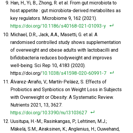
Han, H., Yi, B., Zhong, R. et al. From gut microbiota to
host appetite : gut microbiota-derived metabolites as
key regulators. Microbiome 9, 162 (2021).
https://doi.org/10.1186/s40168-021-01093-y
Michael, D.R., Jack, A.A., Masetti, G. et al. A
randomised controlled study shows supplementation
of overweight and obese adults with lactobacilli and
bifidobacteria reduces bodyweight and improves
well-being. Sci Rep 10, 4183 (2020).
https://doi.org/
10.1038/s41598-020-60991-7
Álvarez-Arraño, V.; Martín-Peláez, S. Effects of
Probiotics and Synbiotics on Weight Loss in Subjects
with Overweight or Obesity: A Systematic Review.
Nutrients 2021, 13, 3627.
https://doi.org/10.3390/nu13103627
Uusitupa, H.-M.; Rasinkangas, P.; Lehtinen, M.J.;
Mäkelä, S.M.; Airaksinen, K.; Anglenius, H.; Ouwehand,