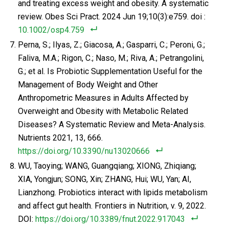
and treating excess weight and obesity. A systematic
review. Obes Sci Pract. 2024 Jun 19;10(3):e759. doi :
10.1002/osp4.759
Perna, S.; Ilyas, Z.; Giacosa, A.; Gasparri, C.; Peroni, G.;
Faliva, M.A.; Rigon, C.; Naso, M.; Riva, A.; Petrangolini,
G.; et al. Is Probiotic Supplementation Useful for the
Management of Body Weight and Other
Anthropometric Measures in Adults Affected by
Overweight and Obesity with Metabolic Related
Diseases? A Systematic Review and Meta-Analysis.
Nutrients 2021, 13, 666.
https://doi.org/10.3390/nu13020666
WU, Taoying; WANG, Guangqiang; XIONG, Zhiqiang;
XIA, Yongjun; SONG, Xin; ZHANG, Hui; WU, Yan; AI,
Lianzhong. Probiotics interact with lipids metabolism
and affect gut health. Frontiers in Nutrition, v. 9, 2022.
DOI:
https://doi.org/10.3389/fnut.2022.917043