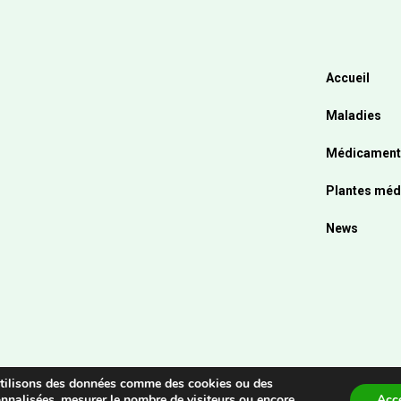
Accueil
Maladies
Médicament
Plantes méd
News
 utilisons des données comme des cookies ou des
sonnalisées, mesurer le nombre de visiteurs ou encore
Acce