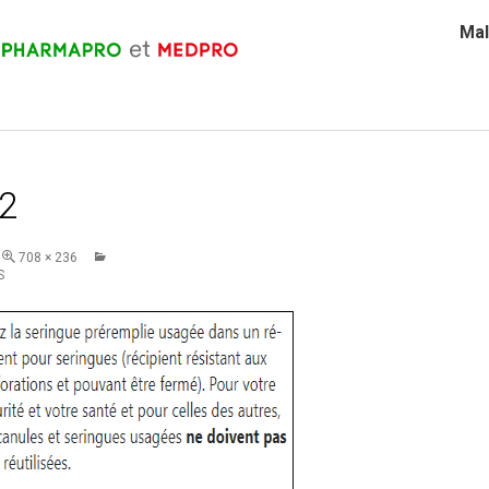
Mal
-2
708 × 236
S