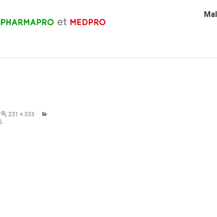
Mal
231 × 333
S