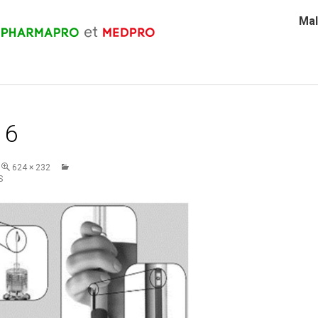
Mal
16
624 × 232
S