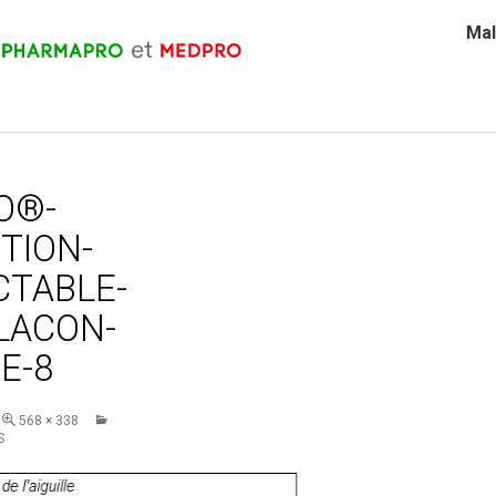
Mal
O®-
TION-
CTABLE-
LACON-
E-8
568 × 338
S