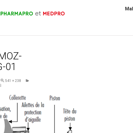
Mal
MOZ-
-01
541 × 238
S