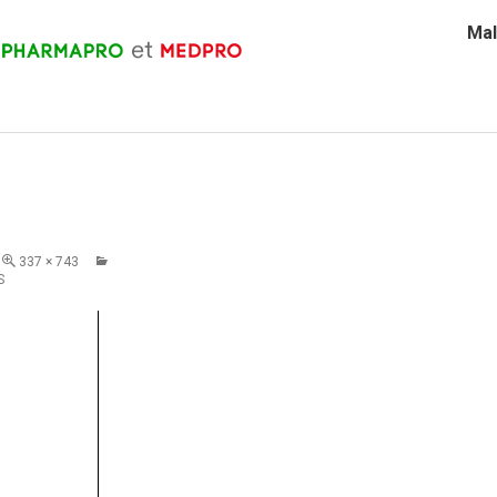
Mal
337 × 743
S