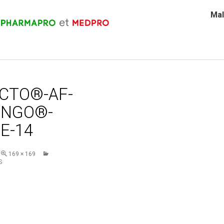
Mal
CTO®-AF-
ENGO®-
E-14
169 × 169
S