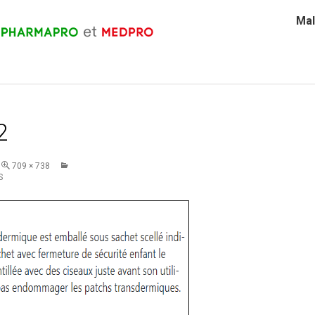
Mal
2
709 × 738
S