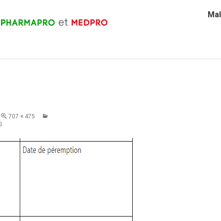
Mal
707 × 475
S