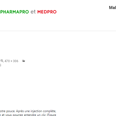
Mal
470 × 306
S