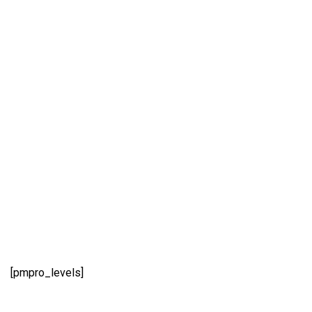
[pmpro_levels]