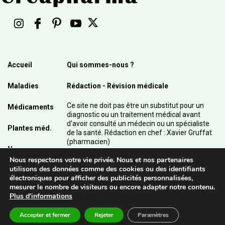
Accueil
Qui sommes-nous ?
Maladies
Rédaction - Révision médicale
Ce site ne doit pas être un substitut pour un
Médicaments
diagnostic ou un traitement médical avant
d’avoir consulté un médecin ou un spécialiste
Plantes méd.
de la santé. Rédaction en chef : Xavier Gruffat
(pharmacien)
News
Nous respectons votre vie privée. Nous et nos partenaires
© 2003 - 2026 Pharmanetis Sàrl – Tous droits
utilisons des données comme des cookies ou des identifiants
réservés / Crédits photos : Adobe Stock et
électroniques pour afficher des publicités personnalisées,
Pharmanetis Sàrl
mesurer le nombre de visiteurs ou encore adapter notre contenu.
Plus d'informations
Accepter et fermer
Rejeter
Paramètres
Contact
Mentions légales - CGU