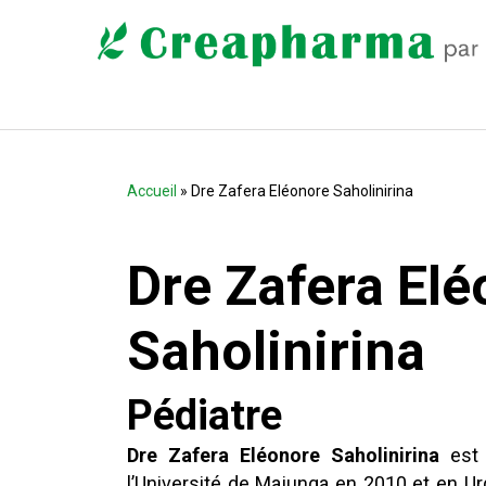
Accueil
» Dre Zafera Eléonore Saholinirina
Dre Zafera El
Saholinirina
Pédiatre
Dre Zafera Eléonore Saholinirina
est 
l’Université de Majunga en 2010 et en Urg