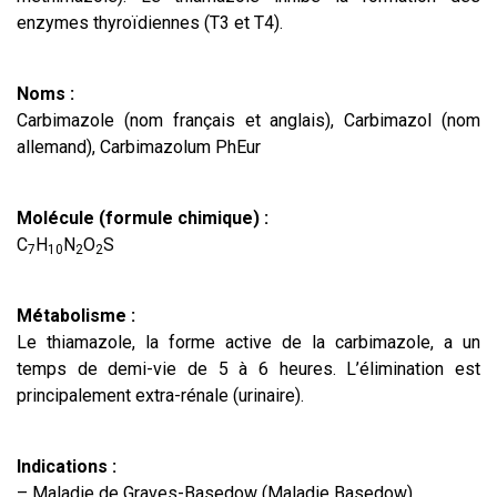
enzymes thyroïdiennes (T3 et T4).
Noms :
Carbimazole (nom français et anglais), Carbimazol (nom
allemand), Carbimazolum PhEur
Molécule (formule chimique) :
C
H
N
O
S
7
10
2
2
Métabolisme :
Le thiamazole, la forme active de la carbimazole, a un
temps de demi-vie de 5 à 6 heures. L’élimination est
principalement extra-rénale (urinaire).
Indications :
– Maladie de Graves-Basedow (Maladie Basedow)