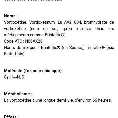
Noms :
Vortioxétine, Vortioxetinum, Lu AA21004, bromhydrate de
vortioxétine (nom du sel, qu’on retrouve dans les
médicaments comme Brintellix®)
Code ATC : N06AX26
Noms de marque : Brintellix® (en Suisse), Trintellix® (aux
Etats-Unis)
Molécule (formule chimique) :
C
H
N
S
18
22
2
Métabolisme :
La vortioxétine a une longue demi-vie, d’environ 66 heures.
Effets :