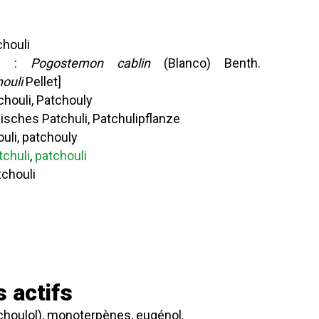
chouli
ue :
Pogostemon cablin
(Blanco) Benth.
ouli
Pellet]
chouli, Patchouly
isches Patchuli, Patchulipflanze
ouli, patchouly
tchuli
,
patchouli
chouli
 actifs
tchoulol), monoterpènes, eugénol.