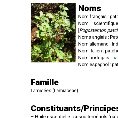
Noms
Nom français : pat
Nom scientifiq
[
Pogostemon patch
Noms anglais : Pat
Nom allemand : Ind
Nom italien : patch
Nom portugais :
pa
Nom espagnol : pat
Famille
Lamicées (Lamiaceae)
Constituants/Principes
– Huile essentielle : sesquiterpénols (pa