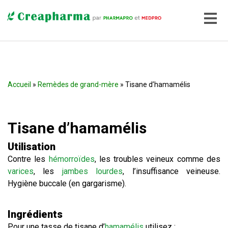
Accueil
»
Remèdes de grand-mère
» Tisane d’hamamélis
Tisane d’hamamélis
Utilisation
Contre les
hémorroïdes
, les troubles veineux comme des
varices
, les
jambes lourdes
, l’insuffisance veineuse.
Hygiène buccale (en gargarisme).
Ingrédients
Pour une tasse de tisane d’
hamamélis
utilisez :