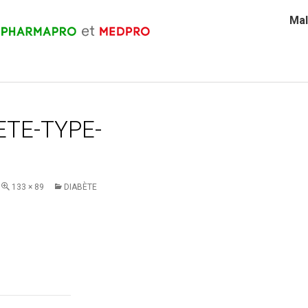
Mal
ETE-TYPE-
133 × 89
DIABÈTE