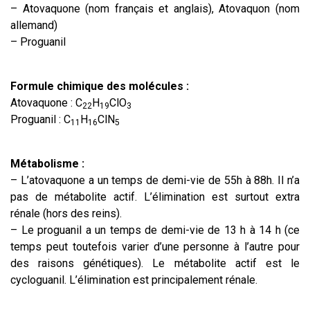
– Atovaquone (nom français et anglais), Atovaquon (nom
allemand)
– Proguanil
Formule chimique des molécules :
Atovaquone : C
H
ClO
22
19
3
Proguanil : C
H
ClN
11
16
5
Métabolisme :
– L’atovaquone a un temps de demi-vie de 55h à 88h. Il n’a
pas de métabolite actif. L’élimination est surtout extra
rénale (hors des reins).
– Le proguanil a un temps de demi-vie de 13 h à 14 h (ce
temps peut toutefois varier d’une personne à l’autre pour
des raisons génétiques). Le métabolite actif est le
cycloguanil. L’élimination est principalement rénale.