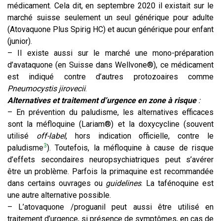
médicament. Cela dit, en septembre 2020 il existait sur le
marché suisse seulement un seul générique pour adulte
(Atovaquone Plus Spirig HC) et aucun générique pour enfant
(junior).
– Il existe aussi sur le marché une mono-préparation
d’avataquone (en Suisse dans Wellvone®), ce médicament
est indiqué contre d’autres protozoaires comme
Pneumocystis jirovecii
.
Alternatives
et traitement d’urgence en zone à risque
:
– En prévention du paludisme, les alternatives efficaces
sont la méfloquine (Lariam®) et la doxycycline (souvent
utilisé
off-label
, hors indication officielle, contre le
3
paludisme
). Toutefois, la méfloquine à cause de risque
d’effets secondaires neuropsychiatriques peut s’avérer
être un problème. Parfois la primaquine est recommandée
dans certains ouvrages ou
guidelines
. La tafénoquine est
une autre alternative possible.
– L’atovaquone /proguanil peut aussi être utilisé en
traitement d’urgence, si présence de symptômes, en cas de