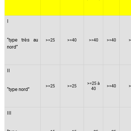
I
“type très au
>=25
>=40
>=40
>=40
>
nord”
II
>=25 à
>=25
>=25
>=40
>
40
“type nord”
III