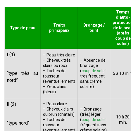
Temps
d’auto-
protectio
Traits
Bronzage /
Type de peau
de la pea
principaux
teint
(après
coup de
soleil)
I
(1)
–
Peau très claire
– Cheveux très
– Absence de
clairs ou roux
bronzage
– Taches de
(
coup de soleil
“type très au
5 à 10 min
rousseur
très fréquent
nord”
(éventuellement)
sans crème
– Yeux clairs
solaire)
(bleus)
II
(2)
–
Peau claire
– Cheveux clairs
– Bronzage
ou brun (châtain)
(très) léger
10 à 20
– Taches de
(
coup de soleil
min.
“type nord”
rousseur
fréquent sans
(éventuellement)
crème solaire)