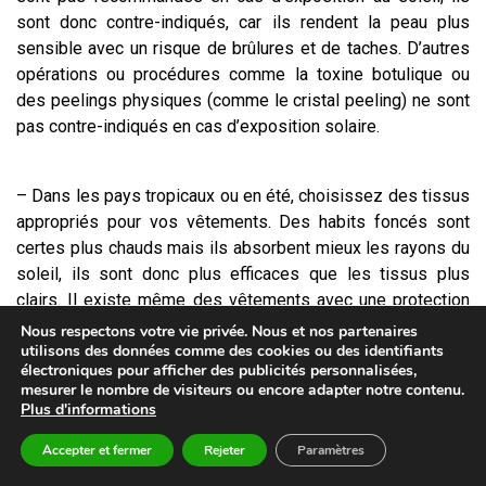
sont donc contre-indiqués, car ils rendent la peau plus
sensible avec un risque de brûlures et de taches. D’autres
opérations ou procédures comme la toxine botulique ou
des peelings physiques (comme le cristal peeling) ne sont
pas contre-indiqués en cas d’exposition solaire.
– Dans les pays tropicaux ou en été, choisissez des tissus
appropriés pour vos vêtements. Des habits foncés sont
certes plus chauds mais ils absorbent mieux les rayons du
soleil, ils sont donc plus efficaces que les tissus plus
clairs. Il existe même des vêtements avec une protection
solaire incrustée dans les tissus.
Nous respectons votre vie privée. Nous et nos partenaires
utilisons des données comme des cookies ou des identifiants
Les habits à base de polyamide peuvent avoir un effet
électroniques pour afficher des publicités personnalisées,
protecteur intéressant contre les rayons du soleil. Bien
mesurer le nombre de visiteurs ou encore adapter notre contenu.
étendu, même avec des habits vous protégeant, il faudra
Plus d'informations
toujours appliquer de la crème sur les parties du corps
Accepter et fermer
Rejeter
Paramètres
exposées aux rayons.