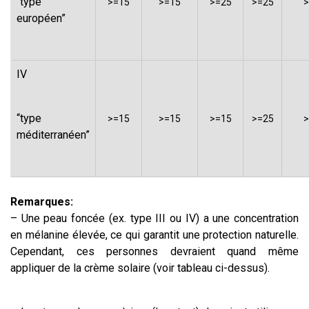
“type
>=15
>=15
>=25
>=25
>
européen”
IV
“type
>=15
>=15
>=15
>=25
>
méditerranéen”
Remarques:
– Une peau foncée (ex. type III ou IV) a une concentration
en mélanine élevée, ce qui garantit une protection naturelle.
Cependant, ces personnes devraient quand même
appliquer de la crème solaire (voir tableau ci-dessus).