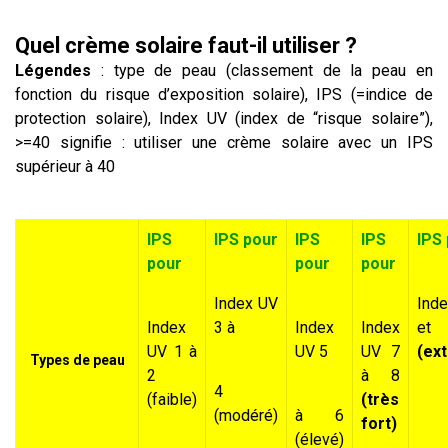
Quel crème solaire faut-il utiliser ?
Légendes
: type de peau (classement de la peau en
fonction du risque d’exposition solaire), IPS (=indice de
protection solaire), Index UV (index de “risque solaire”),
>=40 signifie : utiliser une crème solaire avec un IPS
supérieur à 40
IPS
IPS pour
IPS
IPS
IPS
pour
pour
pour
Index UV
Inde
Index
3 à
Index
Index
et
UV 1 à
UV 5
UV 7
(ex
Types de peau
2
à 8
4
(faible)
(très
(modéré)
à 6
fort)
(élevé)