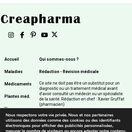
Accueil
Qui sommes-nous ?
Maladies
Rédaction - Révision médicale
Ce site ne doit pas être un substitut pour un
Médicaments
diagnostic ou un traitement médical avant
d’avoir consulté un médecin ou un spécialiste
Plantes méd.
de la santé. Rédaction en chef : Xavier Gruffat
(pharmacien)
News
Nous respectons votre vie privée. Nous et nos partenaires
© 2003 - 2026 Pharmanetis Sàrl – Tous droits
utilisons des données comme des cookies ou des identifiants
réservés / Crédits photos : Adobe Stock et
électroniques pour afficher des publicités personnalisées,
Pharmanetis Sàrl
mesurer le nombre de visiteurs ou encore adapter notre contenu.