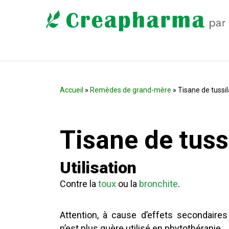
Accueil
»
Remèdes de grand-mère
» Tisane de tussi
Tisane de tuss
Utilisation
Contre la
toux
ou la
bronchite
.
Attention, à cause d’effets secondaires
n’est plus guère utilisé en phytothérapie.