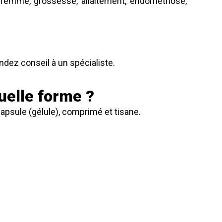
femme, grossesse, allaitement, endométriose,
andez conseil à un spécialiste.
uelle forme ?
psule (gélule), comprimé et tisane.