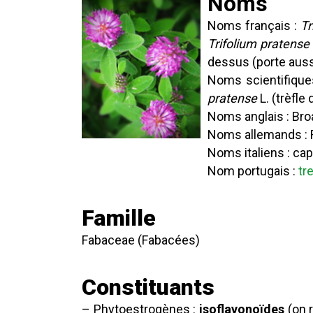
Noms
Noms français :
Tr
Trifolium pratense
dessus (porte auss
Noms scientifique
pratense
L. (trèfle
Noms anglais : Bro
Noms allemands : R
Noms italiens : cap
Nom portugais :
tr
Famille
Fabaceae (Fabacées)
Constituants
– Phytoestrogènes :
isoflavonoïdes
(on 