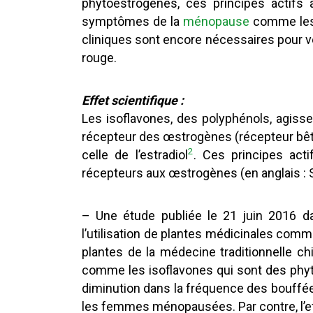
phytoestrogènes, ces principes actifs a
symptômes de la
ménopause
comme les 
cliniques sont encore nécessaires pour vér
rouge.
Effet scientifique :
Les isoflavones, des polyphénols, agis
récepteur des œstrogènes (récepteur bêta)
2
celle de l’estradiol
. Ces principes act
récepteurs aux œstrogènes (en anglais : 
– Une étude publiée le 21 juin 2016 d
l’utilisation de plantes médicinales comme 
plantes de la médecine traditionnelle c
comme les isoflavones qui sont des phy
diminution dans la fréquence des bouffée
les femmes ménopausées. Par contre, l’ef