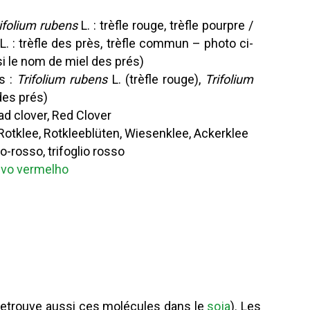
ifolium rubens
L. : trèfle rouge, trèfle pourpre /
L. : trèfle des près, trèfle commun – photo ci-
i le nom de miel des prés)
s :
Trifolium rubens
L. (trèfle rouge),
Trifolium
 des prés)
ad clover, Red Clover
otklee, Rotkleeblüten, Wiesenklee, Ackerklee
o-rosso, trifoglio rosso
evo vermelho
retrouve aussi ces molécules dans le
soja
). Les