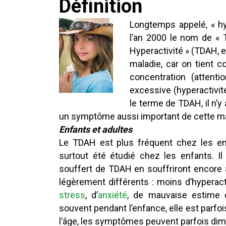
Définition
Longtemps appelé, « hy
l’an 2000 le nom de « T
Hyperactivité » (TDAH, 
maladie, car on tient c
concentration (attentio
excessive (hyperactivi
le terme de TDAH, il n’y 
un symptôme aussi important de cette m
Enfants et adultes
Le TDAH est plus fréquent chez les enfa
surtout été étudié chez les enfants. Il
souffert de TDAH en souffriront encore 
légèrement différents : moins d’hyperac
stress
, d’
anxiété
, de mauvaise estime 
souvent pendant l’enfance, elle est parfo
l’âge, les symptômes peuvent parfois dim