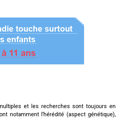
ltiples et les recherches sont toujours en
t notamment l’hérédité (aspect génétique),
.