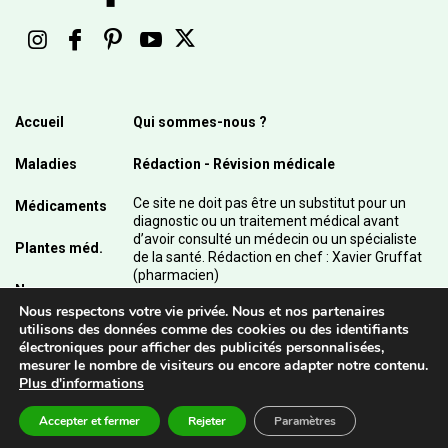
Accueil
Qui sommes-nous ?
Maladies
Rédaction - Révision médicale
Ce site ne doit pas être un substitut pour un
Médicaments
diagnostic ou un traitement médical avant
d’avoir consulté un médecin ou un spécialiste
Plantes méd.
de la santé. Rédaction en chef : Xavier Gruffat
(pharmacien)
News
Nous respectons votre vie privée. Nous et nos partenaires
© 2003 - 2026 Pharmanetis Sàrl – Tous droits
utilisons des données comme des cookies ou des identifiants
réservés / Crédits photos : Adobe Stock et
électroniques pour afficher des publicités personnalisées,
Pharmanetis Sàrl
mesurer le nombre de visiteurs ou encore adapter notre contenu.
Plus d'informations
Accepter et fermer
Rejeter
Paramètres
Contact
Mentions légales - CGU