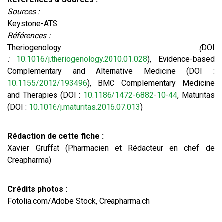
Sources :
Keystone-ATS.
Références :
Theriogenology
(
DOI
:
10.1016/j.theriogenology.2010.01.028
), Evidence-based
Complementary and Alternative Medicine (DOI :
10.1155/2012/193496
), BMC Complementary Medicine
and Therapies (DOI :
10.1186/1472-6882-10-44
, Maturitas
(DOI :
10.1016/j.maturitas.2016.07.013
)
Rédaction de cette fiche :
Xavier Gruffat (Pharmacien et Rédacteur en chef de
Creapharma)
Crédits photos :
Fotolia.com/Adobe Stock, Creapharma.ch