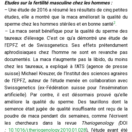
Etudes sur la fertilité masculine chez les hommes :
– Une étude de 2016 a résumé les résultats de cinq petites
études, elle a montré que la maca améliorait la qualité du
2
sperme chez les hommes stériles et en bonne santé
.
–
La maca serait bénéfique pour la qualité du sperme des
taureaux d’élevage. C’est ce qu’a démontré une étude de
l’EPFZ et de Swissgenetics. Ses effets prétendument
aphrodisiaques chez l’homme ne sont en revanche pas
documentés. La maca n’augmente pas la libido, du moins
chez les taureaux, a expliqué à l’ATS (agence de presse
suisse) Michael Kreuzer, de l’Institut des sciences agraires
de l’EPFZ, auteur de l’étude menée en collaboration avec
Swissgenetics (ex-Fédération suisse pour l’insémination
artificielle). Par contre, il est désormais prouvé qu’elle
améliore la qualité du sperme. Des taurillons dont la
semence était jugée de qualité insuffisante ont reçu de la
poudre de maca pendant dix semaines, comme l’écrivent
les chercheurs dans la revue
Theriogenology (
DOI
:
10.1016/j.theriogenology.2010.01.028
), l’étude ayant été