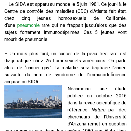
– Le SIDA est apparu au monde le 5 juin 1981. Ce jour-là, le
Centre de contrôle des maladies (CDC) d’Atlanta fait état,
chez cinq jeunes homosexuels de Californie,
d’une
pneumonie
rare qui ne frappait jusqu’alors que des
sujets fortement immunodéprimés. Ces 5 jeunes vont
mourir de pneumonie.
– Un mois plus tard, un cancer de la peau très rare est
diagnostiqué chez 26 homosexuels américains. On parle
alors de “cancer gay”. La maladie sera baptisée l’année
suivante du nom de syndrome de l’immunodéficience
acquise ou SIDA.
Néanmoins, une étude
publiée en octobre 2016
dans la revue scientifique de
référence
Nature
par des
chercheurs de l’Université
d’Arizona remet en question
ces premiers cas dans les années 1980 aux Etats-Unis.