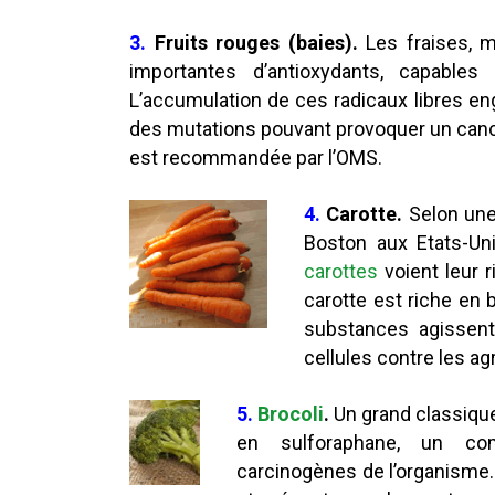
3.
Fruits rouges (baies).
Les fraises, 
importantes d’antioxydants, capables 
L’accumulation de ces radicaux libres e
des mutations pouvant provoquer un canc
est recommandée par l’OMS.
4.
Carotte.
Selon une 
Boston aux Etats-U
carottes
voient leur 
carotte est riche en 
substances agissent
cellules contre les a
5.
Brocoli
.
Un grand classique
en sulforaphane, un com
carcinogènes de l’organisme