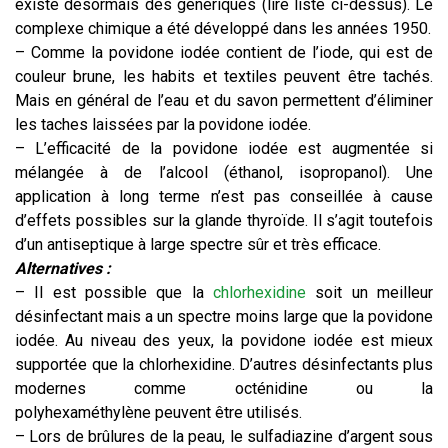
existe désormais des génériques (lire liste ci-dessus). Le
complexe chimique a été développé dans les années 1950.
– Comme la povidone iodée contient de l’iode, qui est de
couleur brune, les habits et textiles peuvent être tachés.
Mais en général de l’eau et du savon permettent d’éliminer
les taches laissées par la povidone iodée.
– L’efficacité de la povidone iodée est augmentée si
mélangée à de l’alcool (éthanol, isopropanol). Une
application à long terme n’est pas conseillée à cause
d’effets possibles sur la glande thyroïde. Il s’agit toutefois
d’un antiseptique à large spectre sûr et très efficace.
Alternatives :
– Il est possible que la
chlorhexidine
soit un meilleur
désinfectant mais a un spectre moins large que la povidone
iodée. Au niveau des yeux, la povidone iodée est mieux
supportée que la chlorhexidine. D’autres désinfectants plus
modernes comme octénidine ou la
polyhexaméthylène peuvent être utilisés.
– Lors de brûlures de la peau, le sulfadiazine d’argent sous