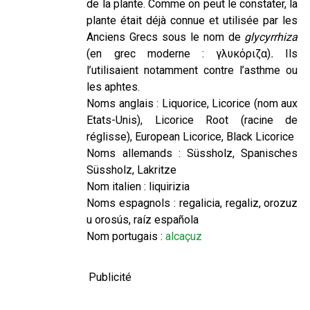
de la plante. Comme on peut le constater, la
plante était déjà connue et utilisée par les
Anciens Grecs sous le nom de
glycyrrhiza
(en grec moderne : γλυκόριζα)
.
Ils
l’utilisaient notamment contre l’asthme ou
les aphtes.
Noms anglais : Liquorice, Licorice (nom aux
Etats-Unis), Licorice Root (racine de
réglisse), European Licorice, Black Licorice
Noms allemands : Süssholz, Spanisches
Süssholz, Lakritze
Nom italien : liquirizia
Noms espagnols : regalicia, regaliz, orozuz
u orosús, raíz española
Nom portugais :
alcaçuz
Publicité