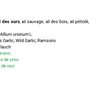
l des ours
, ail sauvage, ail des bois, ail pétiolé,
Allium ursinum
L.
s Garlic, Wild Garlic, Ramsons
rlauch
orsino
ho de urso
o de oso