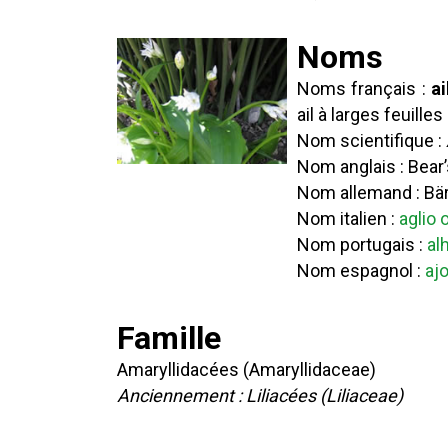
Noms
Noms français :
ai
ail à larges feuilles
Nom scientifique :
Nom anglais : Bear’
Nom allemand : Bä
Nom italien :
aglio 
Nom portugais :
al
Nom espagnol :
aj
Famille
Amaryllidacées (Amaryllidaceae)
Anciennement : Liliacées (Liliaceae)