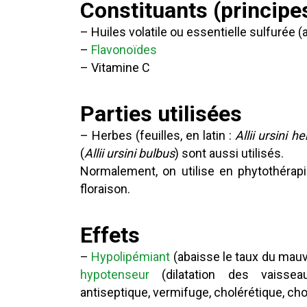
Constituants (principes
– Huiles volatile ou essentielle sulfurée (all
–
Flavonoïdes
– Vitamine C
Parties utilisées
– Herbes (feuilles, en latin :
Allii ursini he
(
Allii ursini bulbus
) sont aussi utilisés.
Normalement, on utilise en phytothérapi
floraison.
Effets
–
Hypolipémiant
(abaisse le taux du mauva
hypotenseur
(dilatation des vaisseaux
antiseptique, vermifuge, cholérétique, chola