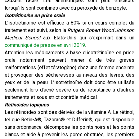
causent l’acné. Les antibiotiques sont plus efficaces
lorsqu’ils sont combinés avec du peroxyde de benzoyle.
Isotrétinoïne en prise orale
L’isotrétinoïne est efficace à 80% si un cours complet du
traitement est suivi, selon la
Rutgers Robert Wood Johnson
Medical School
aux Etats-Unis qui s’exprimait dans un
communiqué de presse en avril 2019
.
Attention les médicaments à base d’isotrétinoïne en prise
orale notamment peuvent mener à de très graves
malformations (effet tératogène) chez une femme enceinte
et provoquer des sécheresses au niveau des lèvres, des
yeux et de la peau. L’isotrétinoïne doit donc être utilisée
seulement lors d’acné sévère ou de résistance à d’autres
traitements et sous strict contrôle médical.
Rétinoïdes topiques
Les rétinoïdes sont des dérivés de la vitamine A. Le rétinol,
tel que Retin-A®, Tazorac® et Differin®, qui est disponible
sans ordonnance, décompose les points noirs et les points
blancs et aide à prévenir les pores obstrués, les premiers