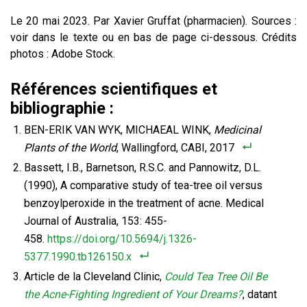
Le 20 mai 2023. Par Xavier Gruffat (pharmacien). Sources :
voir dans le texte ou en bas de page ci-dessous. Crédits
photos : Adobe Stock.
Références scientifiques et
bibliographie :
BEN-ERIK VAN WYK, MICHAEAL WINK,
Medicinal
Plants of the World
, Wallingford, CABI, 2017
Bassett, I.B., Barnetson, R.S.C. and Pannowitz, D.L.
(1990), A comparative study of tea-tree oil versus
benzoylperoxide in the treatment of acne. Medical
Journal of Australia, 153: 455-
458.
https://doi.org/10.5694/j.1326-
5377.1990.tb126150.x
Article de la Cleveland Clinic,
Could Tea Tree Oil Be
the Acne-Fighting Ingredient of Your Dreams?
, datant