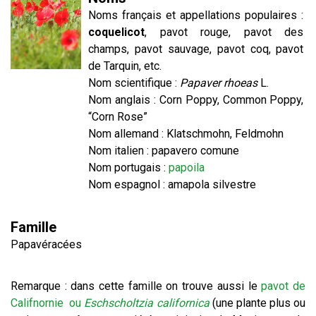
Noms français et appellations populaires :
coquelicot
, pavot rouge, pavot des
champs, pavot sauvage, pavot coq, pavot
de Tarquin, etc.
Nom scientifique :
Papaver rhoeas
L.
Nom anglais : Corn Poppy, Common Poppy,
“Corn Rose”
Nom allemand : Klatschmohn, Feldmohn
Nom italien : papavero comune
Nom portugais :
papoila
Nom espagnol : amapola silvestre
Famille
Papavéracées
Remarque : dans cette famille on trouve aussi le
pavot de
Califnornie ou
Eschscholtzia californica
(une plante plus ou