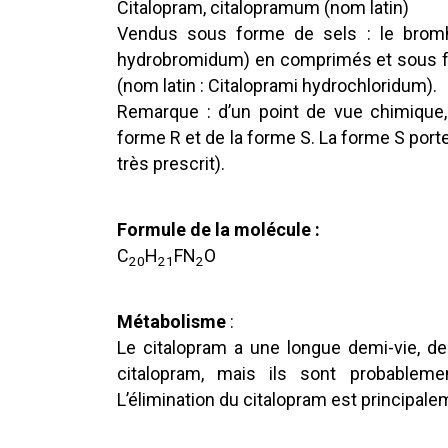
Citalopram, citalopramum (nom latin)
Vendus sous forme de sels : le bromhy
hydrobromidum) en comprimés et sous fo
(nom latin : Citaloprami hydrochloridum).
Remarque : d’un point de vue chimique,
forme R et de la forme S. La forme S porte
très prescrit).
Formule de la molécule :
C
H
FN
O
20
21
2
Métabolisme
:
Le citalopram a une longue demi-vie, de
citalopram, mais ils sont probablemen
L’élimination du citalopram est principal