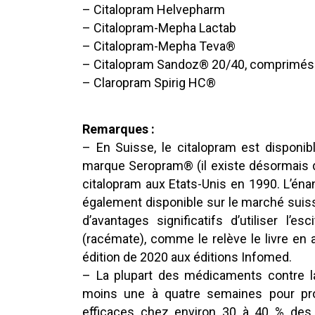
– Citalopram Helvepharm
– Citalopram-Mepha Lactab
– Citalopram-Mepha Teva®
– Citalopram Sandoz® 20/40, comprimés 
– Claropram Spirig HC®
Remarques :
– En Suisse, le citalopram est dispon
marque Seropram® (il existe désormais d
citalopram aux Etats-Unis en 1990. L’énan
également disponible sur le marché suisse
d’avantages significatifs d’utiliser l’
(racémate), comme le relève le livre e
édition de 2020 aux éditions Infomed.
– La plupart des médicaments contre l
moins une à quatre semaines pour pro
efficaces chez environ 30 à 40 % des 