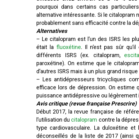
pourquoi dans certains cas particulier
alternative intéressante. Si le citalopra
probablement sans efficacité contre la dé
Alternatives
– Le citalopram est l’un des ISRS les pl
était la
fluoxétine
. Il n’est pas sûr qu’i
différents ISRS (ex. citalopram,
escit
paroxétine). On estime que le citalopra
d’autres ISRS mais à un plus grand risque
– Les antidépresseurs tricycliques co
efficace lors de dépression. On estime
puissance antidépressive ou légèrement i
Avis critique (revue française Prescrire)
Début 2017, la revue française de référ
l’utilisation du
citalopram
contre la dépres
type cardiovasculaire. La duloxétine et
déconseillés de la liste de 2017 (ainsi