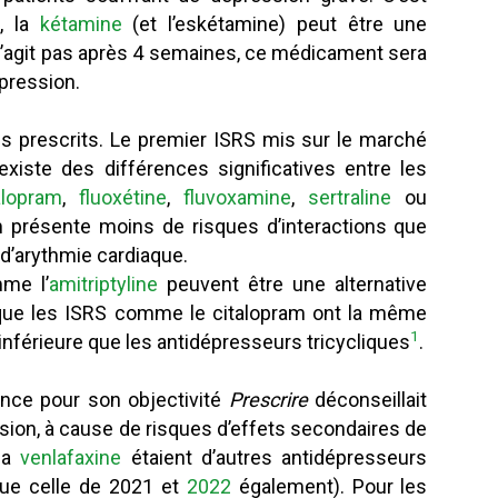
s, la
kétamine
(et l’eskétamine) peut être une
m n’agit pas après 4 semaines, ce médicament sera
pression.
us prescrits. Le premier ISRS mis sur le marché
l existe des différences significatives entre les
alopram
,
fluoxétine
,
fluvoxamine
,
sertraline
ou
m présente moins de risques d’interactions que
 d’arythmie cardiaque.
mme l’
amitriptyline
peuvent être une alternative
 que les ISRS comme le citalopram ont la même
1
nférieure que les antidépresseurs tricycliques
.
ence pour son objectivité
Prescrire
déconseillait
sion, à cause de risques d’effets secondaires de
 la
venlafaxine
étaient d’autres antidépresseurs
 que celle de 2021 et
2022
également). Pour les