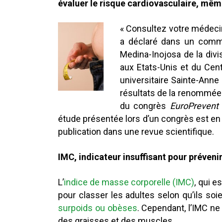
évaluer le risque cardiovasculaire, mêm
« Consultez votre médecin
a déclaré dans un commu
Medina-Inojosa de la divi
aux Etats-Unis
et du Cent
universitaire Sainte-Ann
résultats de la renommé
du congrès
EuroPrevent
étude présentée lors d’un congrès est e
publication dans une revue scientifique.
IMC, indicateur insuffisant pour prévenir
L’
indice de masse corporelle (IMC)
, qui e
pour classer les adultes selon qu’ils soi
surpoids ou obèses
. Cependant, l’IMC ne 
des graisses et des muscles.