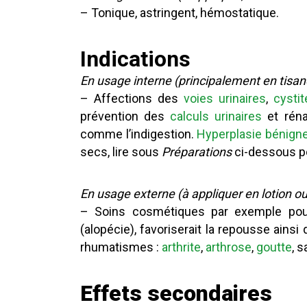
– Tonique, astringent, hémostatique.
Indications
En usage interne (principalement en tisan
– Affections des
voies urinaires
,
cystit
prévention des
calculs urinaires
et rénau
comme l’indigestion.
Hyperplasie bénigne
secs, lire sous
Préparations
ci-dessous po
En usage externe (à appliquer en lotion ou 
– Soins cosmétiques par exemple po
(alopécie), favoriserait la repousse ainsi
rhumatismes :
arthrite
,
arthrose
,
goutte
, 
Effets secondaires