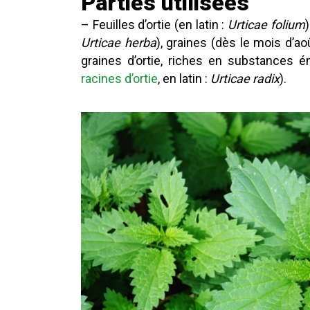
Parties utilisées
– Feuilles d’ortie (en latin :
Urticae folium
Urticae herba
), graines (dès le mois d’a
graines d’ortie, riches en substances éne
racines d’ortie
, en latin :
Urticae radix
).