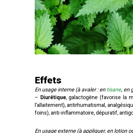
Effets
En usage interne (à avaler : en
tisane
, en
–
Diurétique
, galactogène (favorise la 
l’allaitement), antirhumatismal, analgésiqu
foins), anti-inflammatoire, dépuratif, antig
En usage externe (à appliquer, en lotion ou