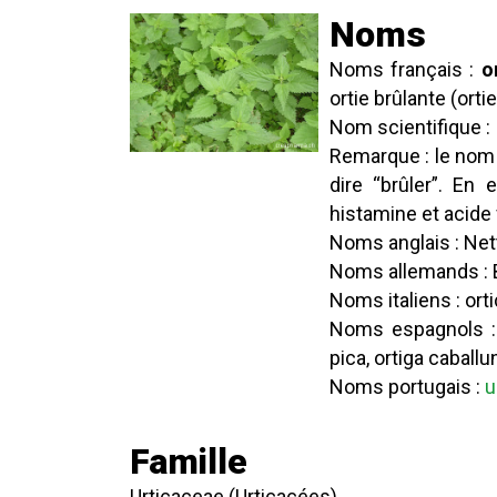
Noms
Noms français :
o
ortie brûlante (orti
Nom scientifique :
Remarque : le nom
dire “brûler”. En 
histamine et acide 
Noms anglais : Nett
Noms allemands : 
Noms italiens : ort
Noms espagnols : o
pica, ortiga caballu
Noms portugais :
u
Famille
Urticaceae (Urticacées)