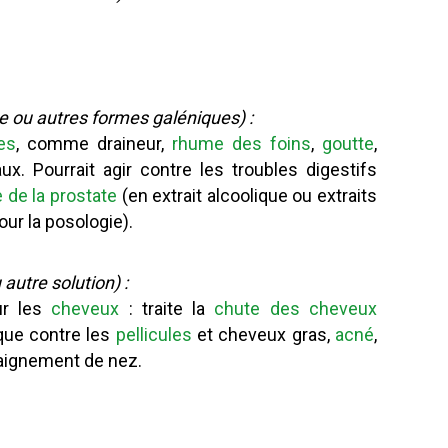
e ou autres formes galéniques) :
es
, comme draineur,
rhume des foins
,
goutte
,
x. Pourrait agir contre les troubles digestifs
 de la prostate
(en extrait alcoolique ou extraits
ur la posologie).
autre solution) :
ur les
cheveux
: traite la
chute des cheveux
 que contre les
pellicules
et cheveux gras,
acné
,
saignement de nez.