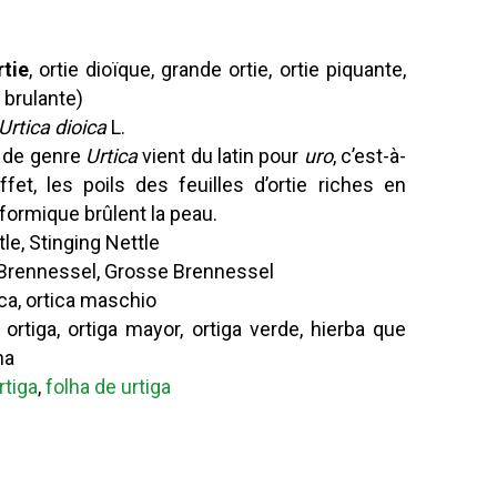
rtie
, ortie dioïque, grande ortie, ortie piquante,
e brulante)
Urtica dioica
L.
 de genre
Urtica
vient du latin pour
uro
, c’est-à-
effet, les poils des feuilles d’ortie riches en
formique brûlent la peau.
le, Stinging Nettle
Brennessel, Grosse Brennessel
ica, ortica maschio
rtiga, ortiga mayor, ortiga verde, hierba que
na
rtiga
,
folha de urtiga