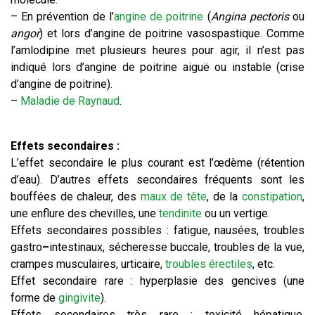
– En prévention de l’
angine de poitrine
(
Angina pectoris
ou
angor
) et lors d’angine de poitrine vasospastique. Comme
l’amlodipine met plusieurs heures pour agir, il n’est pas
indiqué lors d’angine de poitrine aiguë ou instable (crise
d’angine de poitrine).
–
Maladie de Raynaud
.
Effets secondaires :
L’effet secondaire le plus courant est l’œdème (rétention
d’eau). D’autres effets secondaires fréquents sont les
bouffées de chaleur, des
maux de tête
, de la
constipation
,
une enflure des chevilles, une
tendinite
ou un vertige.
Effets secondaires possibles : fatigue, nausées, troubles
gastro
–
intestinaux, sécheresse buccale, troubles de la vue,
crampes musculaires, urticaire,
troubles érectiles
, etc.
Effet secondaire rare : hyperplasie des gencives (une
forme de
gingivite
).
Effets secondaires très rare : toxicité hépatique,