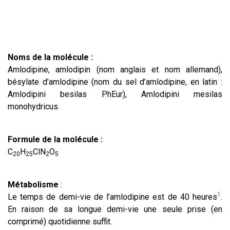
Noms de la molécule :
Amlodipine, amlodipin (nom anglais et nom allemand),
bésylate d’amlodipine (nom du sel d’amlodipine, en latin :
Amlodipini besilas PhEur), Amlodipini mesilas
monohydricus.
Formule de la molécule :
C
H
ClN
O
20
25
2
5
Métabolisme
:
1
Le temps de demi-vie de l’amlodipine est de 40 heures
.
En raison de sa longue demi-vie une seule prise (en
comprimé) quotidienne suffit.