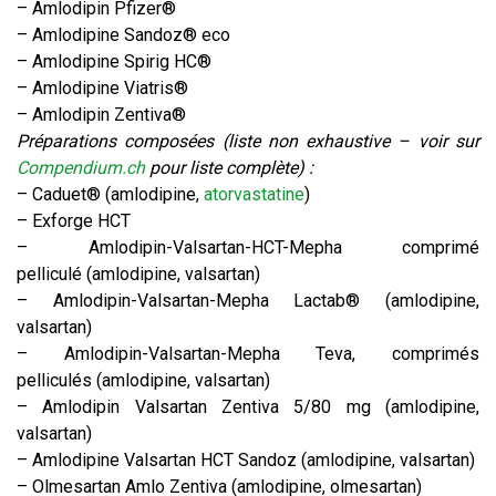
– Amlodipin Pfizer®
– Amlodipine Sandoz® eco
– Amlodipine Spirig HC®
– Amlodipine Viatris®
– Amlodipin Zentiva®
Préparations composées (liste non exhaustive – voir sur
Compendium.ch
pour liste complète) :
– Caduet® (amlodipine,
atorvastatine
)
– Exforge HCT
– Amlodipin-Valsartan-HCT-Mepha comprimé
pelliculé (amlodipine, valsartan)
– Amlodipin-Valsartan-Mepha Lactab® (amlodipine,
valsartan)
– Amlodipin-Valsartan-Mepha Teva, comprimés
pelliculés (amlodipine, valsartan)
– Amlodipin Valsartan Zentiva 5/80 mg (amlodipine,
valsartan)
– Amlodipine Valsartan HCT Sandoz (amlodipine, valsartan)
– Olmesartan Amlo Zentiva (amlodipine, olmesartan)