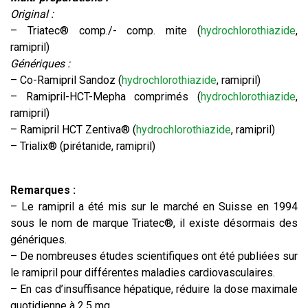
Original :
– Triatec® comp./- comp. mite (
hydrochlorothiazide
,
ramipril)
Génériques :
– Co-Ramipril Sandoz (
hydrochlorothiazide
, ramipril)
– Ramipril-HCT-Mepha comprimés (
hydrochlorothiazide
,
ramipril)
– Ramipril HCT Zentiva® (
hydrochlorothiazide
, ramipril)
– Trialix® (pirétanide, ramipril)
Remarques :
– Le ramipril a été mis sur le marché en Suisse en 1994
sous le nom de marque Triatec®, il existe désormais des
génériques.
– De nombreuses études scientifiques ont été publiées sur
le ramipril pour différentes maladies cardiovasculaires.
– En cas d’insuffisance hépatique, réduire la dose maximale
quotidienne à 2,5 mg.