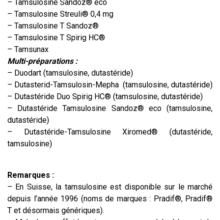
– Tamsulosine Sandoz® eco
– Tamsulosine Streuli® 0,4 mg
– Tamsulosine T Sandoz®
– Tamsulosine T Spirig HC®
– Tamsunax
Multi-préparations :
– Duodart
(tamsulosine, dutastéride)
– Dutasterid-Tamsulosin-Mepha (tamsulosine, dutastéride)
– Dutastéride Duo Spirig HC® (tamsulosine, dutastéride)
– Dutastéride Tamsulosine Sandoz® eco (tamsulosine,
dutastéride)
– Dutastéride-Tamsulosine Xiromed® (dutastéride,
tamsulosine)
Remarques :
– En Suisse, la tamsulosine est disponible sur le marché
depuis l’année 1996 (noms de marques : Pradif®, Pradif®
T et désormais génériques).