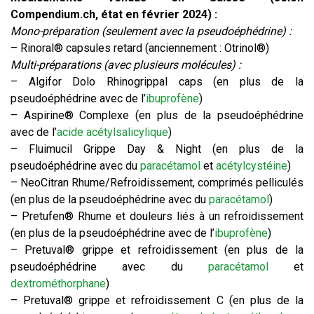
Compendium.ch, état en février 2024) :
Mono-préparation (seulement avec la pseudoéphédrine)
:
– Rinoral® capsules retard (anciennement : Otrinol®)
Multi-préparations (avec plusieurs molécules)
:
– Algifor Dolo Rhinogrippal caps (en plus de la
pseudoéphédrine avec de l’
ibuprofène
)
– Aspirine® Complexe (en plus de la pseudoéphédrine
avec de l’
acide acétylsalicylique
)
– Fluimucil Grippe Day & Night (en plus de la
pseudoéphédrine avec du
paracétamol
et
acétylcystéine
)
– NeoCitran Rhume/Refroidissement, comprimés pelliculés
(en plus de la pseudoéphédrine avec du
paracétamol
)
– Pretufen® Rhume et douleurs liés à un refroidissement
(en plus de la pseudoéphédrine avec de l’
ibuprofène
)
– Pretuval® grippe et refroidissement (en plus de la
pseudoéphédrine avec du
paracétamol
et
dextrométhorphane
)
– Pretuval® grippe et refroidissement C (en plus de la