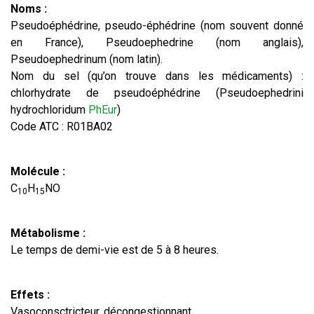
Noms :
Pseudoéphédrine, pseudo-éphédrine (nom souvent donné
en France), Pseudoephedrine (nom anglais),
Pseudoephedrinum (nom latin).
Nom du sel (qu’on trouve dans les médicaments) :
chlorhydrate de pseudoéphédrine (Pseudoephedrini
hydrochloridum
PhEur
)
Code ATC : R01BA02
Molécule :
C
H
NO
10
15
Métabolisme :
Le temps de demi-vie est de 5 à 8 heures.
Effets :
Vasoconsctricteur, décongestionnant.