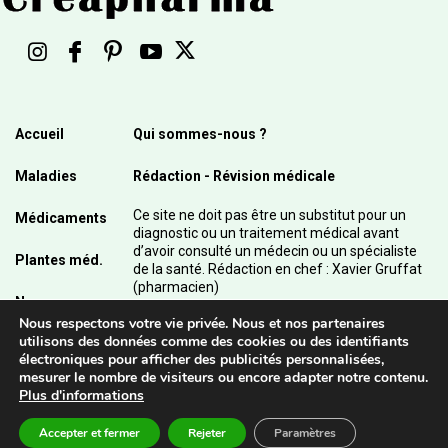
Accueil
Qui sommes-nous ?
Maladies
Rédaction - Révision médicale
Ce site ne doit pas être un substitut pour un
Médicaments
diagnostic ou un traitement médical avant
d’avoir consulté un médecin ou un spécialiste
Plantes méd.
de la santé. Rédaction en chef : Xavier Gruffat
(pharmacien)
News
Nous respectons votre vie privée. Nous et nos partenaires
© 2003 - 2026 Pharmanetis Sàrl – Tous droits
utilisons des données comme des cookies ou des identifiants
réservés / Crédits photos : Adobe Stock et
électroniques pour afficher des publicités personnalisées,
Pharmanetis Sàrl
mesurer le nombre de visiteurs ou encore adapter notre contenu.
Plus d'informations
Accepter et fermer
Rejeter
Paramètres
Contact
Mentions légales - CGU