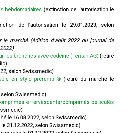
és hebdomadaires
(extinction de l’autorisation le
nction de l’autorisation le 29.01.2023, selon
ur le marché
(édition d’août 2022 du journal de
 2022)
ur les bronches avec codéine (Tentan AG)
(retiré
ic)
2022, selon Swissmedic)
able en stylo prérempli®
(retiré du marché le
2, selon Swissmedic)
comprimés effervescents/comprimés pelliculés
wissmedic)
ché le 16.08.2022, selon Swissmedic)
 le 31.12.2022, selon Swissmedic)
du marché le 01.12.2022, selon Swissmedic)