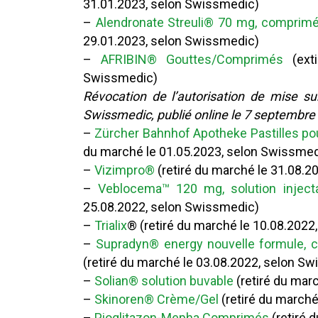
31.01.2023, selon Swissmedic)
–
Alendronate Streuli® 70 mg, comprim
29.01.2023, selon Swissmedic)
–
AFRIBIN® Gouttes/Comprimés
(exti
Swissmedic)
Révocation de l’autorisation de mise s
Swissmedic, publié online le 7 septembre
–
Zürcher Bahnhof Apotheke Pastilles po
du marché le 01.05.2023, selon Swissmed
–
Vizimpro®
(retiré du marché le 31.08.
–
Veblocema™ 120 mg, solution inject
25.08.2022, selon Swissmedic)
–
Trialix
® (retiré du marché le 10.08.202
–
Supradyn® energy nouvelle formule, 
(retiré du marché le 03.08.2022, selon S
–
Solian® solution buvable
(retiré du mar
–
Skinoren® Crème/Gel
(retiré du marché
–
Pioglitazon-Mepha Comprimés
(retiré 