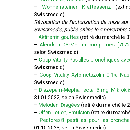
–
Wonnensteiner Kraftessenz
(extinc
Swissmedic)
Révocation de l’autorisation de mise sur
Swissmedic, publié online le 4 novembre 
–
Aktiferrin gouttes
(retiré du marché le 
–
Alendron D3-Mepha comprimés (70/2
selon Swissmedic)
–
Coop Vitality Pastilles bronchiques av
Swissmedic)
–
Coop Vitality Xylometazolin 0.1%, Na
Swissmedic)
–
Diazepam-Mepha rectal 5 mg, Mikrokl
31.01.2022, selon Swissmedic)
–
Meloden, Dragées
(retiré du marché le 
–
Olfen Lotion, Emulsion
(retiré du march
–
Pectorex® pastilles pour les bronche
01.10.2023, selon Swissmedic)