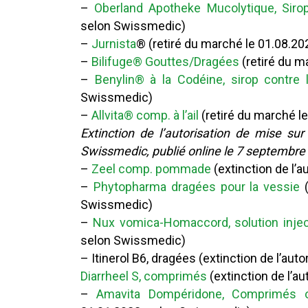
–
Oberland Apotheke Mucolytique, Siro
selon Swissmedic)
–
Jurnista
® (retiré du marché le 01.08.2
–
Bilifuge® Gouttes/Dragées
(retiré du m
–
Benylin® à la Codéine, sirop contre 
Swissmedic)
–
Allvita® comp. à l’ail
(retiré du marché l
Extinction de l’autorisation de mise su
Swissmedic, publié online le 7 septembre
–
Zeel comp. pommade
(extinction de l’
–
Phytopharma dragées pour la vessie
(
Swissmedic)
–
Nux vomica-Homaccord, solution injec
selon Swissmedic)
– Itinerol B6, dragées (extinction de l’au
Diarrheel S, comprimés
(extinction de l’a
–
Amavita Dompéridone, Comprimés or