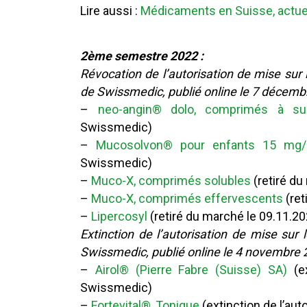
Lire aussi :
Médicaments en Suisse, actue
2ème semestre 2022 :
Révocation de l’autorisation de mise sur
de Swissmedic, publié online le 7 décemb
–
neo-angin® dolo, comprimés à su
Swissmedic)
–
Mucosolvon® pour enfants 15 mg
Swissmedic)
–
Muco-X, comprimés solubles
(retiré d
–
Muco-X, comprimés effervescents
(ret
–
Lipercosyl
(retiré du marché le 09.11.2
Extinction de l’autorisation de mise sur
Swissmedic, publié online le 4 novembre 
–
Airol® (Pierre Fabre (Suisse) SA)
(ex
Swissmedic)
–
Fortevital®, Tonique
(extinction de l’au