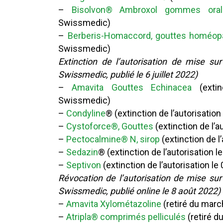
–
Bisolvon® Ambroxol gommes oral
Swissmedic)
–
Berberis-Homaccord, gouttes homéop
Swissmedic)
Extinction de l’autorisation de mise su
Swissmedic, publié le 6 juillet 2022)
–
Amavita Gouttes Echinacea
(extinc
Swissmedic)
–
Condyline
® (extinction de l’autorisatio
–
Cystoforce®, Gouttes
(extinction de l’
–
Pectocalmine® N, sirop
(extinction de l
–
Sedazin
® (extinction de l’autorisation 
–
Septivon
(extinction de l’autorisation l
Révocation de l’autorisation de mise su
Swissmedic, publié online le 8 août 2022)
–
Amavita Xylométazoline
(retiré du marc
–
Atripla® comprimés pelliculés
(retiré d