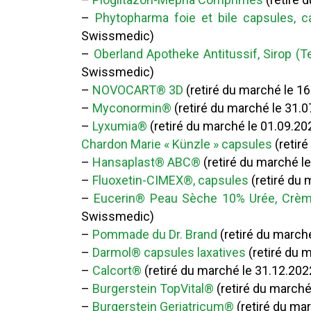
–
Phytopharma foie et bile capsules, c
Swissmedic)
–
Oberland Apotheke Antitussif, Sirop (T
Swissmedic)
–
NOVOCART® 3D
(retiré du marché le 1
–
Myconormin®
(retiré du marché le 31.
–
Lyxumia®
(retiré du marché le 01.09.2
Chardon Marie « Künzle » capsules
(retir
–
Hansaplast® ABC®
(retiré du marché l
–
Fluoxetin-CIMEX®, capsules
(retiré du
–
Eucerin® Peau Sèche 10% Urée, Crèm
Swissmedic)
–
Pommade du Dr. Brand
(retiré du march
–
Darmol® capsules laxatives
(retiré du 
–
Calcort®
(retiré du marché le 31.12.20
–
Burgerstein TopVital®
(retiré du marché
–
Burgerstein Geriatricum®
(retiré du ma